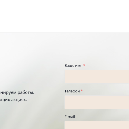
Ваше имя
*
Телефон
*
анируем работы.
ющих акциях.
E-mail