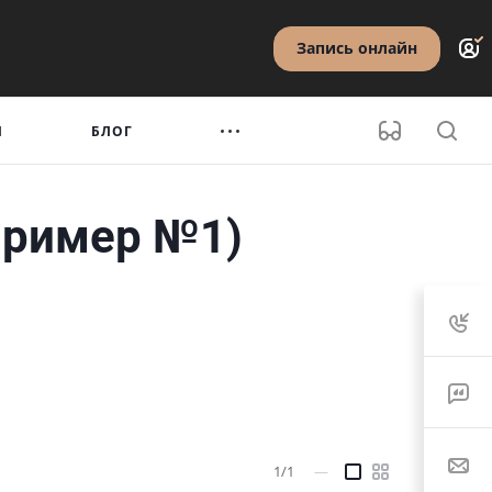
Запись онлайн
Ы
БЛОГ
пример №1)
1/1
—