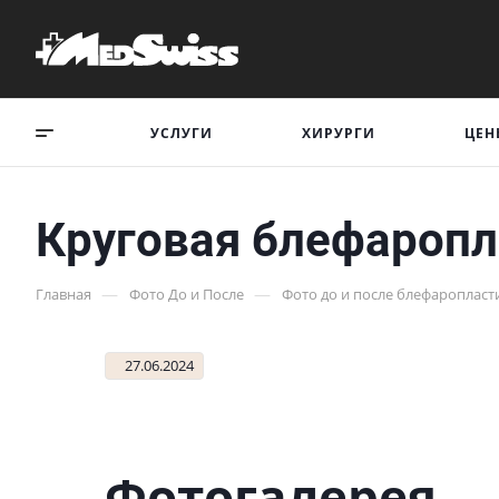
УСЛУГИ
ХИРУРГИ
ЦЕН
Круговая блефаропл
—
—
Главная
Фото До и После
Фото до и после блефаропласт
27.06.2024
Фотогалерея