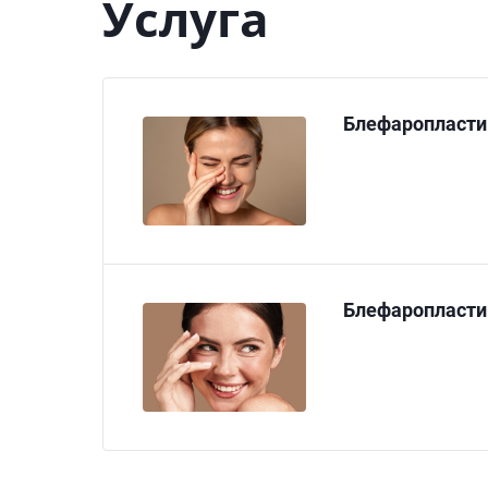
Услуга
Блефаропласти
Блефаропласти