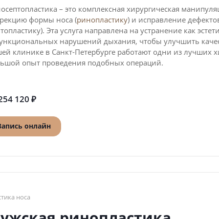
осептопластика – это комплексная хирургическая манипул
рекцию формы носа (
ринопластику
) и исправление дефекто
птопластику). Эта услуга направлена на устранение как эстет
ункциональных нарушений дыхания, чтобы улучшить качес
ей клинике в Санкт-Петербурге работают одни из лучших х
ьшой опыт проведения подобных операций.
254 120 ₽
Запись онлайн
стика носа
ужская ринопластика