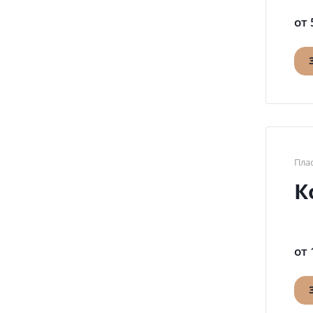
от 
Пла
К
от 