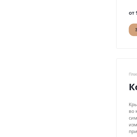
от 
Пла
К
Кры
во 
сим
изм
при