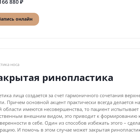
166 880 ₽
Запись онлайн
стика носа
акрытая ринопластика
етика лица создается за счет гармоничного сочетания верх
ти. Причем основной акцент практически всегда делается на 
й области имеются несовершенства, то пациент испытывае
ственным внешним видом, это приводит к формированию 
веренности в себе. Один из способов избежать этого – сдел
рацию. И помочь в этом случае может закрытая ринопластик