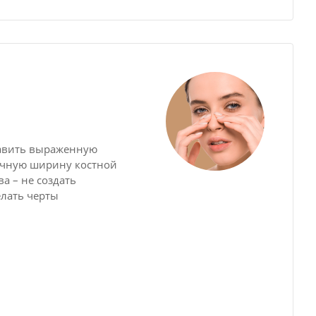
равить выраженную
очную ширину костной
а – не создать
елать черты