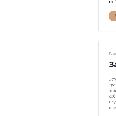
от 
Пла
З
Эст
тре
это
соб
неу
опе