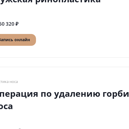
50 320 ₽
Запись онлайн
стика носа
перация по удалению горб
оса