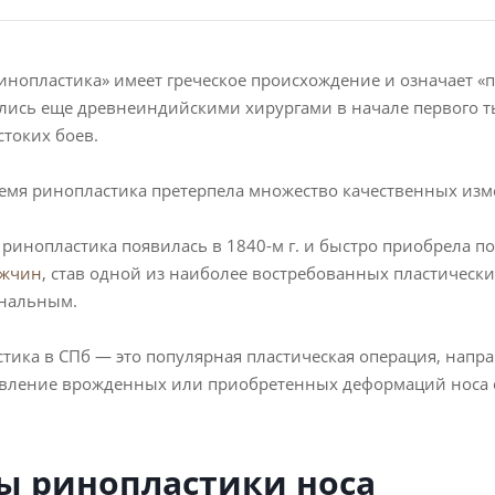
инопластика» имеет греческое происхождение и означает «п
ись еще древнеиндийскими хирургами в начале первого тыс
стоких боев.
ремя ринопластика претерпела множество качественных из
 ринопластика появилась в 1840-м г. и быстро приобрела по
ужчин
, став одной из наиболее востребованных пластически
нальным.
тика в СПб — это популярная пластическая операция, напр
овление врожденных или приобретенных деформаций носа 
ы ринопластики носа