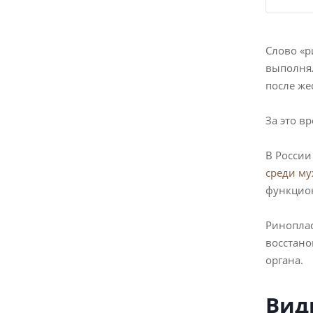
Слово «р
выполнял
после же
За это в
В России
среди м
функцио
Риноплас
восстан
органа.
Вид