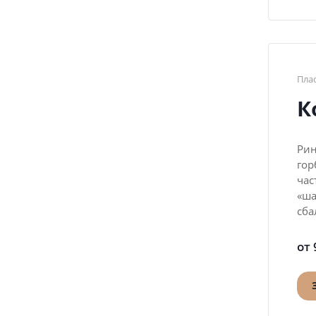
Пла
К
Рин
гор
час
«ша
сба
от 