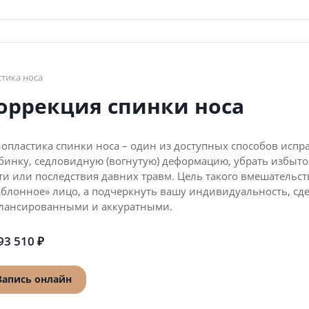
стика носа
оррекция спинки носа
опластика спинки носа – один из доступных способов исп
бинку, седловидную (вогнутую) деформацию, убрать избыт
ти или последствия давних травм. Цель такого вмешательств
блонное» лицо, а подчеркнуть вашу индивидуальность, сд
лансированными и аккуратными.
93 510 ₽
Запись онлайн