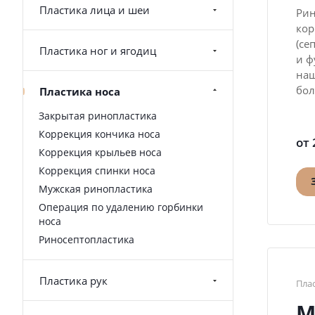
Пластика лица и шеи
Рин
кор
(се
Пластика ног и ягодиц
и ф
наш
бол
Пластика носа
Закрытая ринопластика
Коррекция кончика носа
от 
Коррекция крыльев носа
Коррекция спинки носа
Мужская ринопластика
Операция по удалению горбинки
носа
Риносептопластика
Пластика рук
Пла
М