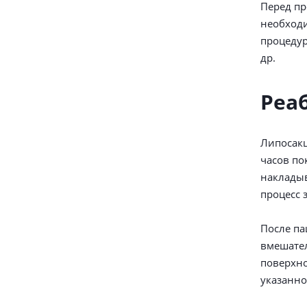
Перед пр
необход
процедур
др.
Реа
Липосакц
часов по
накладыв
процесс 
После па
вмешател
поверхно
указанно