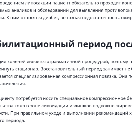
оведением липосакции пациент обязательно проходит консул
имых анализов и обследований для выявления противопок
ы. К ним относятся диабет, венозная недостаточность, ожи
билитационный период пос
ия коленей является атравматичной процедурой, поэтому п
кинуть стационар. Восстановительный период занимает не 
ается специализированная компрессионная повязка. Она п
заживления.
циенту потребуется носить специальное компрессионное бе
ьства кожа в зоне ликвидации излишков подкожно-жирово
сти. При правильном уходе и выполнении рекомендаций х
го периода.