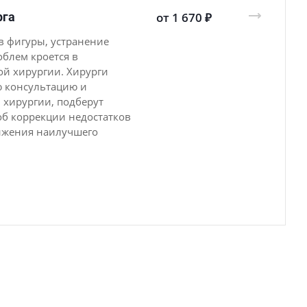
рга
от 1 670 ₽
 фигуры, устранение
облем кроется в
ой хирургии. Хирурги
ю консультацию и
 хирургии, подберут
об коррекции недостатков
ижения наилучшего