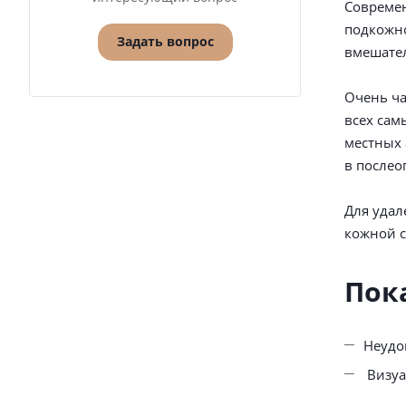
Современ
подкожно
Задать вопрос
вмешател
Очень ча
всех сам
местных 
в после
Для удал
кожной с
Пок
Неудо
Визуа