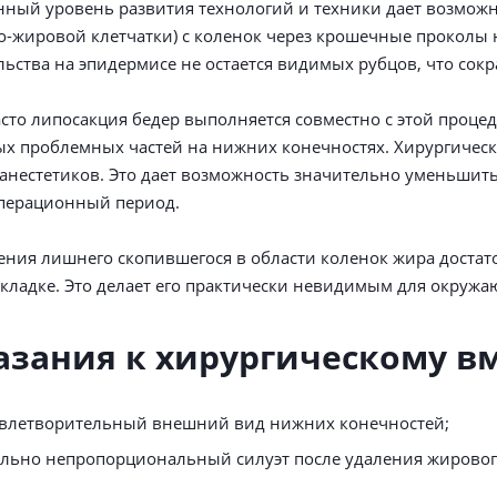
ный уровень развития технологий и техники дает возможн
-жировой клетчатки) с коленок через крошечные проколы 
ьства на эпидермисе не остается видимых рубцов, что сок
сто липосакция бедер выполняется совместно с этой проце
ых проблемных частей на нижних конечностях. Хирургичес
анестетиков. Это дает возможность значительно уменьшит
операционный период.
ения лишнего скопившегося в области коленок жира достат
кладке. Это делает его практически невидимым для окружа
азания к хирургическому в
влетворительный внешний вид нижних конечностей;
льно непропорциональный силуэт после удаления жирового 