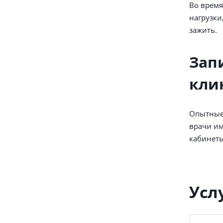
Во время
нагрузки
зажить.
Зап
кли
Опытные 
врачи им
кабинеты
Усл