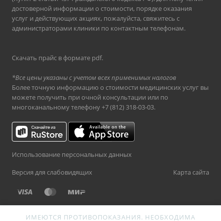
достоверной информации о стоимости, порядке оказания
услуг и действующих акциях, пожалуйста, свяжитесь с
администраторами клиники по контактным телефонам.
Скачать прайс в формате pdf
.
*Все цены указаны с учетом всех применимых налогов
Более точную информацию о стоимости медицинских услуг вы
можете получить при очной консультации или по
многоканальному телефону
+7 (812) 318-03-03
.
Использование персональных данных
Версия для слабовидящих
Карта сайта
ИМЕЮТСЯ ПРОТИВОПОКАЗАНИЯ. НЕОБХОДИМА