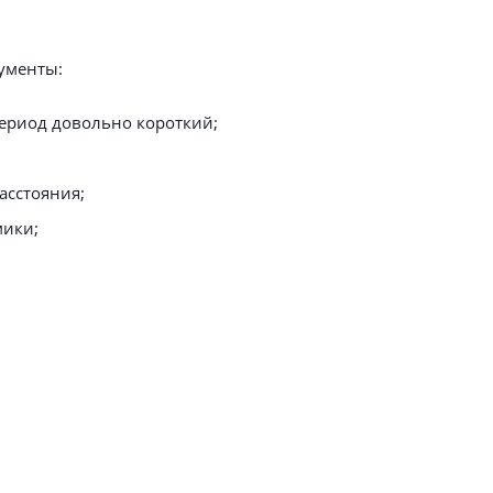
ументы:
ериод довольно короткий;
асстояния;
мики;
я