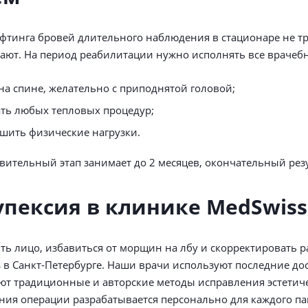
фтинга бровей длительного наблюдения в стационаре не тр
ют. На период реабилитации нужно исполнять все врачеб
 на спине, желательно с приподнятой головой;
ать любых тепловых процедур;
шить физические нагрузки.
вительный этап занимает до 2 месяцев, окончательный резу
упексия в клинике MedSwiss
ь лицо, избавиться от морщин на лбу и скорректировать 
 в Санкт-Петербурге. Наши врачи используют последние до
т традиционные и авторские методы исправления эстетиче
ия операции разрабатывается персонально для каждого па