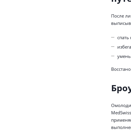
После ли
выписыва
спать
избег
умень
Восстано
Бро
Омолодит
MedSwiss
применяю
выполнен