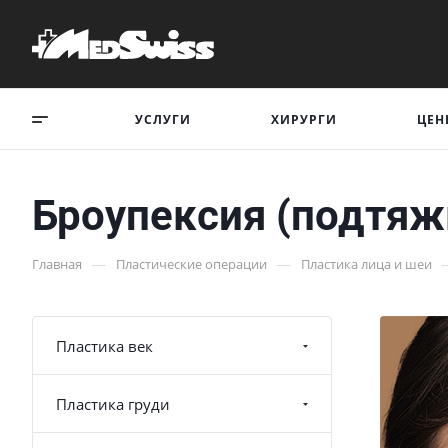
УСЛУГИ
ХИРУРГИ
ЦЕН
Броупексия (подтяж
—
—
Главная
Пластические операции
Пластика лица и шеи
Пластика век
Пластика груди