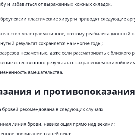
лбу и избавиться от выраженных кожных складок.
 броупексии пластические хирурги приводят следующие арг
тельство малотравматичное, поэтому реабилитационный п
гнутый результат сохраняется на многие годы;
 разрезов незаметные, даже если рассматривать с близкого р
жение естественного результата с сохранением «живой» ми
лезненность вмешательства.
азания и противопоказани
 бровей рекомендована в следующих случаях:
нная линия брови, нависающая прямо над веками;
енное провисание тканей века;