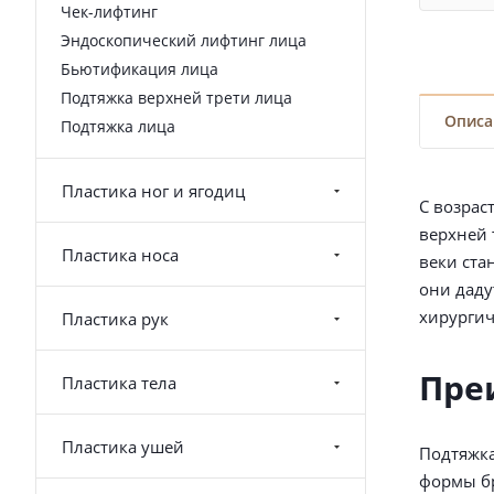
Чек-лифтинг
Эндоскопический лифтинг лица
Бьютификация лица
Подтяжка верхней трети лица
Описа
Подтяжка лица
Пластика ног и ягодиц
С возрас
верхней 
Пластика носа
веки ста
они даду
хирургич
Пластика рук
Пре
Пластика тела
Пластика ушей
Подтяжка
формы бр