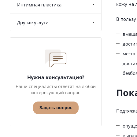
кожу на 
Интимная пластика
В пользу
Другие услуги
вмеша
дости
места
дости
безбо
Нужна консультация?
Наши специалисты ответят на любой
Пок
интересующий вопрос
Задать вопрос
Подтяжка
опуще
выраж