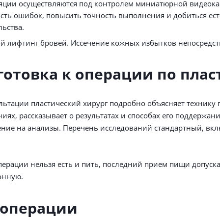
ции осуществляются под контролем миниатюрной видеока
сть ошибок, повысить точность выполнения и добиться есте
ьства.
й лифтинг бровей. Иссечение кожных избытков непосредст
готовка к операции по плас
льтации пластический хирург подробно объясняет технику
иях, рассказывает о результатах и способах его поддержан
ние на анализы. Перечень исследований стандартный, вкл
перации нельзя есть и пить, последний прием пищи допускае
онную.
 операции