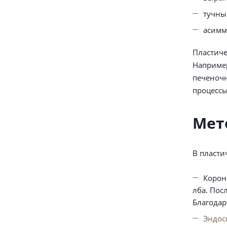
тучны
асимм
Пластиче
Например
печеночн
процессы
Мет
В пласти
Корон
лба. Пос
Благодар
Эндос