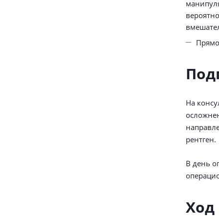
манипуля
вероятно
вмешател
Прямо
Под
На консу
осложнен
направле
рентген.
В день о
операци
Ход