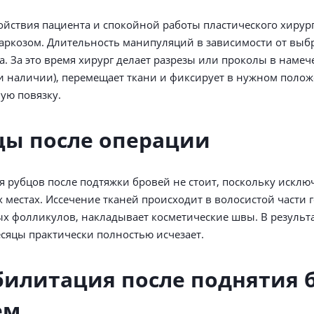
ойствия пациента и спокойной работы пластического хирур
ркозом. Длительность манипуляций в зависимости от выбр
са. За это время хирург делает разрезы или проколы в наме
и наличии), перемещает ткани и фиксирует в нужном полож
ую повязку.
цы после операции
я рубцов после подтяжки бровей не стоит, поскольку исклю
 местах. Иссечение тканей происходит в волосистой части 
х фолликулов, накладывает косметические швы. В результ
есяцы практически полностью исчезает.
билитация после поднятия 
ем