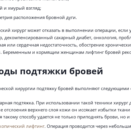
й и хмурый взгляд;
етрия расположения бровной дуги.
ский хирург может отказать в выполнении операции, если 
, декомпенсированный сахарный диабет, онкология, пробл
ая или сердечная недостаточность, обострение хроническ
. Беременным и кормящим женщинам лифтинг бровей реком
оды подтяжки бровей
ческой хирургии подтяжку бровей выполняют следующими 
арная подтяжка. При использовании такой техники хирург д
ле отслоения верхнего слоя кожи он иссякает избытки ткани
я такому способу удается не только приподнять брови, но и
копический лифтинг
. Операция проводится через небольши