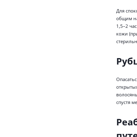
Для спок
общим на
1,5–2 ча
кожи (пр
стерильн
Руб
Опасатьс
открытых
волосяны
спустя м
Реа
пут