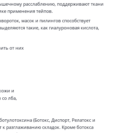
 мышечному расслаблению, поддерживают ткани
ике применения тейпов.
вороток, масок и пилингов способствует
деляются такие, как гиалуроновая кислота,
ить от них
кожи и
 со лба,
тулотоксина (Ботокс, Диспорт, Релатокс и
т к разглаживанию складок. Кроме ботокса