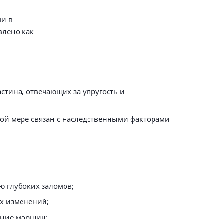
ми в
влено как
стина, отвечающих за упругость и
ой мере связан с наследственными факторами
ю глубоких заломов;
ых изменений;
ение морщин;