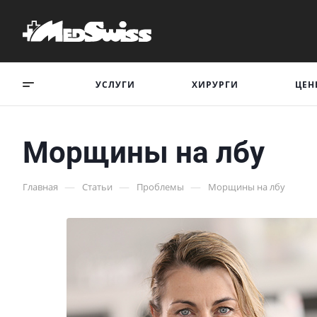
УСЛУГИ
ХИРУРГИ
ЦЕН
Морщины на лбу
—
—
—
Главная
Статьи
Проблемы
Морщины на лбу