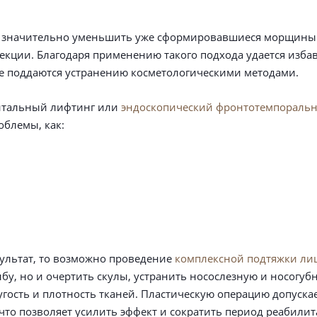
и значительно уменьшить уже сформировавшиеся морщины 
екции. Благодаря применению такого подхода удается изба
е поддаются устранению косметологическими методами.
онтальный лифтинг или
эндоскопический фронтотемпораль
облемы, как:
ультат, то возможно проведение
комплексной подтяжки ли
бу, но и очертить скулы, устранить носослезную и носогуб
угость и плотность тканей. Пластическую операцию допускае
что позволяет усилить эффект и сократить период реабилит