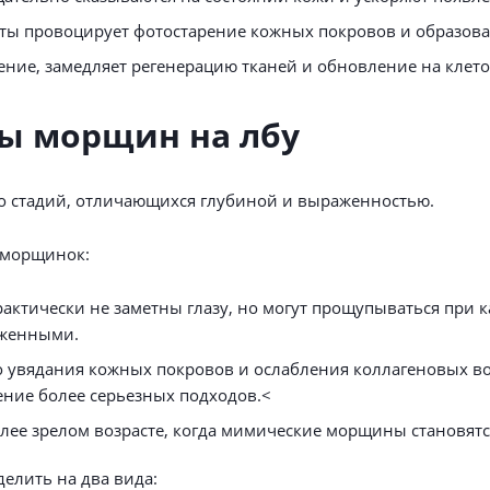
иты провоцирует фотостарение кожных покровов и образов
ние, замедляет регенерацию тканей и обновление на клет
ы морщин на лбу
ко стадий, отличающихся глубиной и выраженностью.
 морщинок:
актически не заметны глазу, но могут прощупываться при 
аженными.
го увядания кожных покровов и ослабления коллагеновых 
ение более серьезных подходов.<
олее зрелом возрасте, когда мимические морщины становятс
елить на два вида: