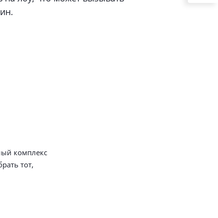
ин.
лый комплекс
рать тот,