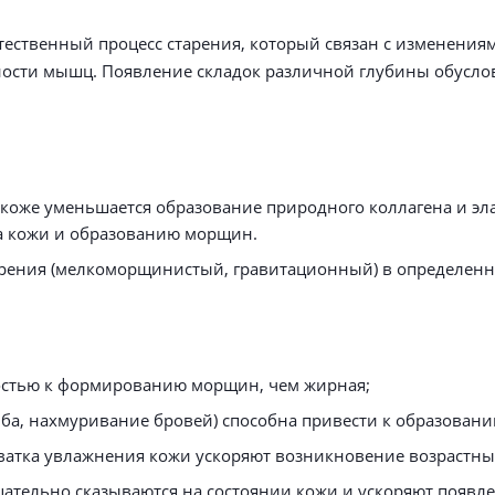
ественный процесс старения, который связан с изменения
ности мышц. Появление складок различной глубины обусло
 коже уменьшается образование природного коллагена и эла
ма кожи и образованию морщин.
арения (мелкоморщинистый, гравитационный) в определенн
остью к формированию морщин, чем жирная;
ба, нахмуривание бровей) способна привести к образовани
ватка увлажнения кожи ускоряют возникновение возрастн
цательно сказываются на состоянии кожи и ускоряют появл