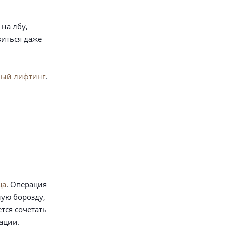
на лбу,
виться даже
ный лифтинг
.
ца
. Операция
ную борозду,
тся сочетать
ации.