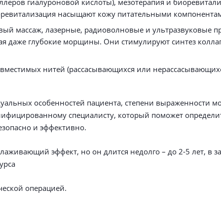
ллеров гиалуроновой кислоты), мезотерапия и биоревитал
иоревитализация насыщают кожу питательными компонентами
вый массаж, лазерные, радиоволновые и ультразвуковые пр
ая даже глубокие морщины. Они стимулируют синтез коллаг
овместимых нитей (рассасывающихся или нерассасывающихся
дуальных особенностей пациента, степени выраженности м
валифицированному специалисту, который поможет определи
езопасно и эффективно.
аживающий эффект, но он длится недолго – до 2-5 лет, в з
курса
ческой операцией.