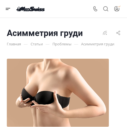
Асимметрия груди
—
—
—
Главная
Статьи
Проблемы
Асимметрия груди