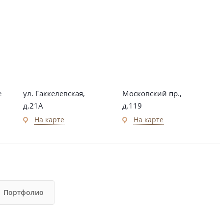
е
ул. Гаккелевская,
Московский пр.,
д.21А
д.119
На карте
На карте
Портфолио