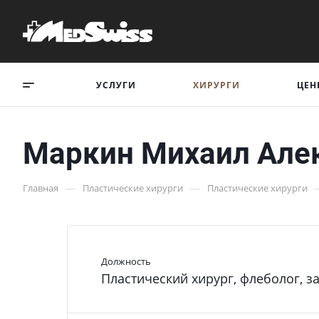
УСЛУГИ
ХИРУРГИ
ЦЕН
Маркин Михаил Але
—
—
Главная
Пластические хирурги
Пластические хирурги
Должность
Пластический хирург, флеболог, з