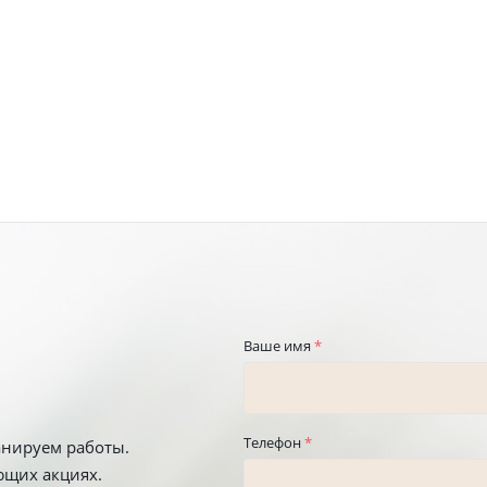
Ваше имя
*
Телефон
*
анируем работы.
ющих акциях.