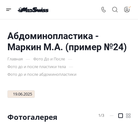
Абдоминопластика -
Маркин М.А. (пример №24)
—
—
Главная
Фото До и После
—
Фото до и после пластики тела
Фото до и после абдоминопластики
19.06.2025
Фотогалерея
1/3
—