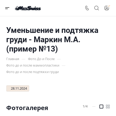
Уменьшение и подтяжка
груди - Маркин М.А.
(пример №13)
—
—
Главная
Фото До и После
—
Фото до и после маммопластики
Фото до и после подтяжки груди
28.11.2024
Фотогалерея
1/4
—