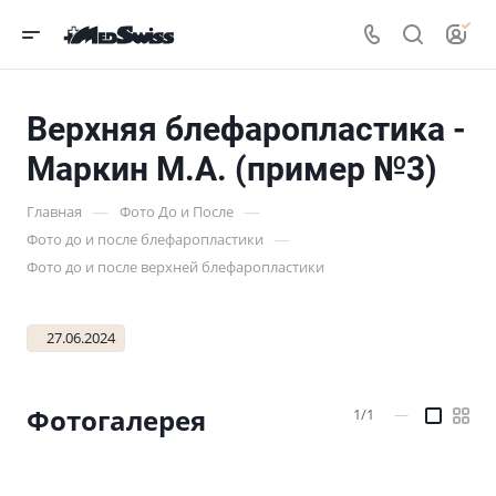
Верхняя блефаропластика -
Маркин М.А. (пример №3)
—
—
Главная
Фото До и После
—
Фото до и после блефаропластики
Фото до и после верхней блефаропластики
27.06.2024
Фотогалерея
1/1
—