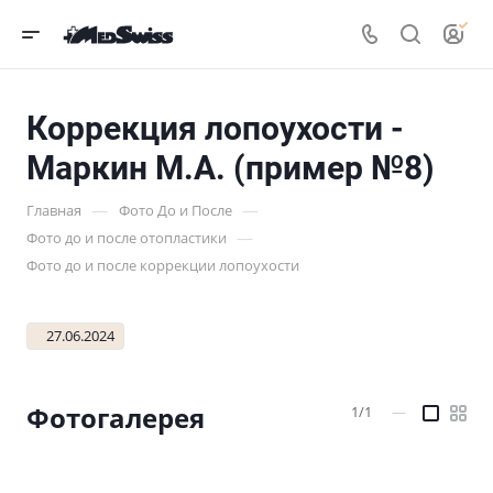
Коррекция лопоухости -
Маркин М.А. (пример №8)
—
—
Главная
Фото До и После
—
Фото до и после отопластики
Фото до и после коррекции лопоухости
27.06.2024
Фотогалерея
1/1
—