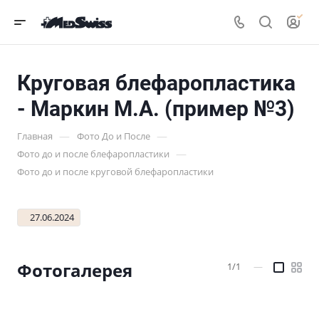
Круговая блефаропластика
- Маркин М.А. (пример №3)
—
—
Главная
Фото До и После
—
Фото до и после блефаропластики
Фото до и после круговой блефаропластики
27.06.2024
Фотогалерея
1/1
—