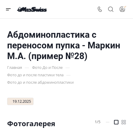
Абдоминопластика с
переносом пупка - Маркин
М.А. (пример №28)
—
—
Главная
Фото До и После
—
Фото до и после пластики тела
Фото до и после абдоминопластики
19.12.2025
Фотогалерея
1/5
—