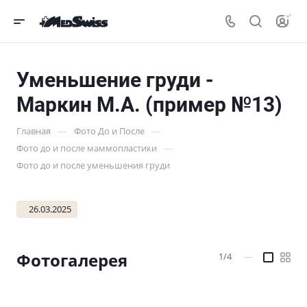
Уменьшение груди -
Маркин М.А. (пример №13)
—
—
Главная
Фото До и После
—
Фото до и после маммопластики
Фото до и после уменьшения груди
26.03.2025
Фотогалерея
1/4
—