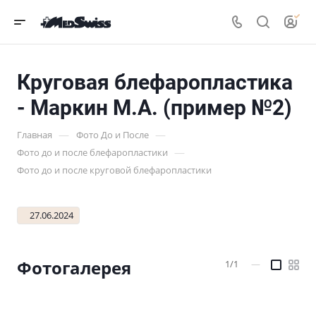
Круговая блефаропластика
- Маркин М.А. (пример №2)
—
—
Главная
Фото До и После
—
Фото до и после блефаропластики
Фото до и после круговой блефаропластики
27.06.2024
Фотогалерея
1/1
—