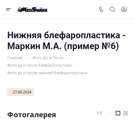
Нижняя блефаропластика -
Маркин М.А. (пример №6)
—
—
Главная
Фото До и После
—
Фото до и после блефаропластики
Фото до и после нижней блефаропластики
27.06.2024
Фотогалерея
1/3
—