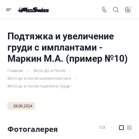
Подтяжка и увеличение
груди с имплантами -
Маркин М.А. (пример №10)
—
—
Главная
Фото До и После
—
Фото до и после маммопластики
Фото до и после подтяжки груди
28.06.2024
Фотогалерея
1/3
—