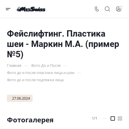
Фейслифтинг. Пластика
шеи - Маркин М.А. (пример
№5)
—
—
Главная
Фото До и После
—
Фото до и после пластики лица и шеи
Фото до и после подтяжки лица
27.06.2024
Фотогалерея
1/1
—