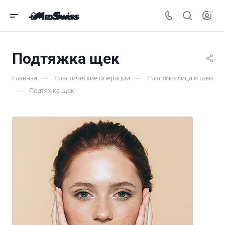
Подтяжка щек
—
—
Главная
Пластические операции
Пластика лица и шеи
—
Подтяжка щек