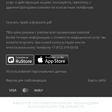
услуг и действующих акциях, пожалуйста, свяжитесь с
администраторами клиники по контактным телефонам.
Скачать прайс в формате pdf
.
*Все цены указаны с учетом всех применимых налогов
Более точную информацию о стоимости медицинских услуг вы
можете получить при очной консультации или по
многоканальному телефону
+7 (812) 318-03-03
.
Использование персональных данных
Версия для слабовидящих
Карта сайта
ИМЕЮТСЯ ПРОТИВОПОКАЗАНИЯ. НЕОБХОДИМА
КОНСУЛЬТАЦИЯ СПЕЦИАЛИСТА