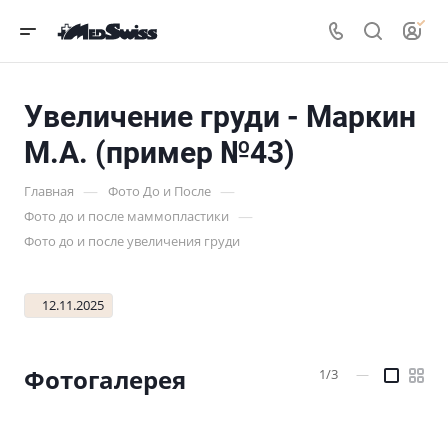
Увеличение груди - Маркин
М.А. (пример №43)
—
—
Главная
Фото До и После
—
Фото до и после маммопластики
Фото до и после увеличения груди
12.11.2025
Фотогалерея
1/3
—