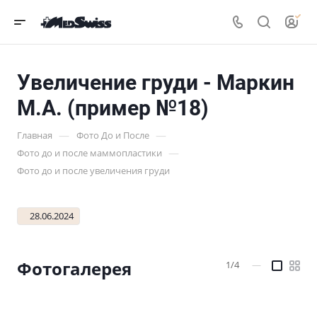
Увеличение груди - Маркин
М.А. (пример №18)
—
—
Главная
Фото До и После
—
Фото до и после маммопластики
Фото до и после увеличения груди
28.06.2024
Фотогалерея
1/4
—