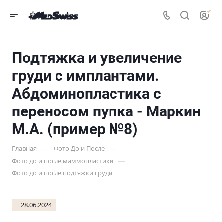
Подтяжка и увеличение
груди с имплантами.
Абдоминопластика с
переносом пупка - Маркин
М.А. (пример №8)
—
—
Главная
Фото До и После
—
Фото до и после маммопластики
Фото до и после подтяжки груди
28.06.2024