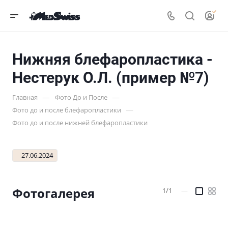
Нижняя блефаропластика -
Нестерук О.Л. (пример №7)
—
—
Главная
Фото До и После
—
Фото до и после блефаропластики
Фото до и после нижней блефаропластики
27.06.2024
Фотогалерея
1/1
—