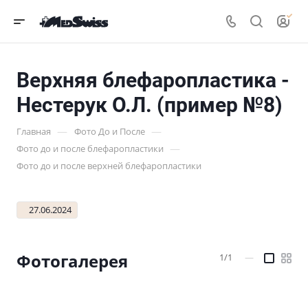
Верхняя блефаропластика -
Нестерук О.Л. (пример №8)
—
—
Главная
Фото До и После
—
Фото до и после блефаропластики
Фото до и после верхней блефаропластики
27.06.2024
Фотогалерея
1/1
—