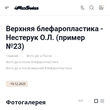
Верхняя блефаропластика -
Нестерук О.Л. (пример
№23)
—
—
Главная
Фото До и После
—
Фото до и после блефаропластики
Фото до и после верхней блефаропластики
19.12.2025
Фотогалерея
1/1
—