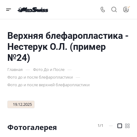
Верхняя блефаропластика -
Нестерук О.Л. (пример
№24)
—
—
Главная
Фото До и После
—
Фото до и после блефаропластики
Фото до и после верхней блефаропластики
19.12.2025
Фотогалерея
1/1
—