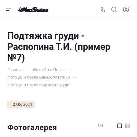
Подтяжка груди -
Распопина Т.И. (пример
№7)
—
—
Главная
Фото До и После
—
Фото до и после маммопластики
Фото до и после подтяжки груди
27.06.2024
Фотогалерея
1/1
—