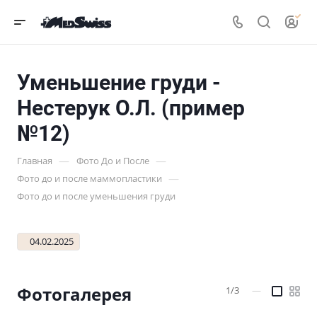
Уменьшение груди -
Нестерук О.Л. (пример
№12)
—
—
Главная
Фото До и После
—
Фото до и после маммопластики
Фото до и после уменьшения груди
04.02.2025
Фотогалерея
1/3
—