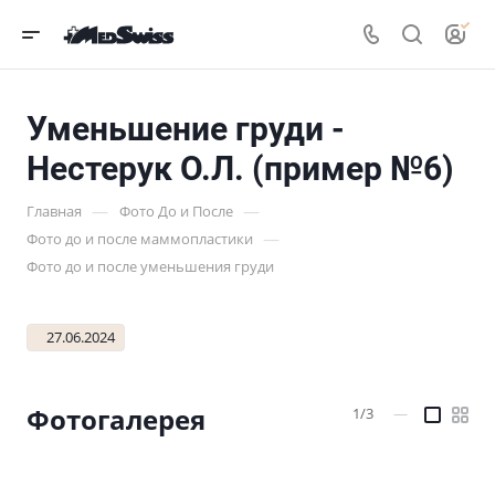
Уменьшение груди -
Нестерук О.Л. (пример №6)
—
—
Главная
Фото До и После
—
Фото до и после маммопластики
Фото до и после уменьшения груди
27.06.2024
Фотогалерея
1/3
—