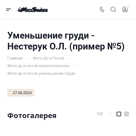
Уменьшение груди -
Нестерук О.Л. (пример №5)
—
—
Главная
Фото До и После
—
Фото до и после маммопластики
Фото до и после уменьшения груди
27.06.2024
Фотогалерея
1/2
—