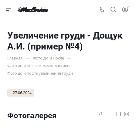
Увеличение груди - Дощук
А.И. (пример №4)
—
—
Главная
Фото До и После
—
Фото до и после маммопластики
Фото до и после увеличения груди
27.06.2024
Фотогалерея
1/1
—