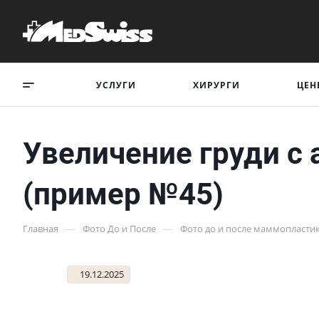
УСЛУГИ
ХИРУРГИ
ЦЕН
Увеличение груди с 
(пример №45)
—
—
Главная
Фото До и После
Фото до и после маммопласти
19.12.2025