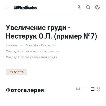
Увеличение груди -
Нестерук О.Л. (пример №7)
—
—
Главная
Фото До и После
—
Фото до и после маммопластики
Фото до и после увеличения груди
27.06.2024
Фотогалерея
1/3
—