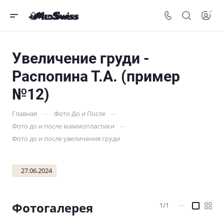
Увеличение груди -
Распопина Т.А. (пример
№12)
—
—
Главная
Фото До и После
—
Фото до и после маммопластики
Фото до и после увеличения груди
27.06.2024
Фотогалерея
1/1
—