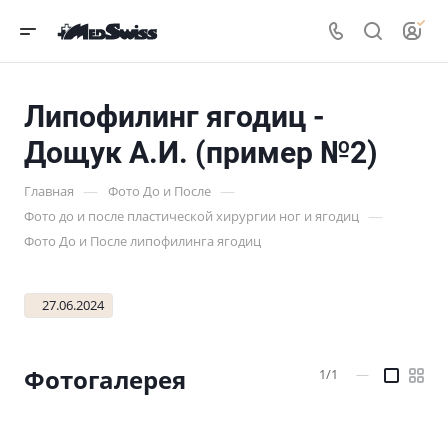
Липофилинг ягодиц -
Дощук А.И. (пример №2)
—
—
Главная
Фото До и После
—
Фото до и после пластической хирургии ног и ягодиц
Фото До и После липофилинга ягодиц
27.06.2024
Фотогалерея
1/1
—