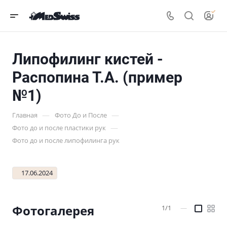
Липофилинг кистей -
Распопина Т.А. (пример
№1)
—
—
Главная
Фото До и После
—
Фото до и после пластики рук
Фото до и после липофилинга рук
17.06.2024
Фотогалерея
1/1
—