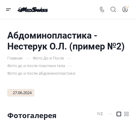
Абдоминопластика -
Нестерук О.Л. (пример №2)
—
—
Главная
Фото До и После
—
Фото до и после пластики тела
Фото до и после абдоминопластики
27.06.2024
Фотогалерея
1/2
—