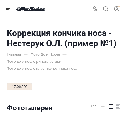
Коррекция кончика носа -
Нестерук О.Л. (пример №1)
—
—
Главная
Фото До и После
—
Фото до и после ринопластики
Фото до и после пластики кончика носа
17.06.2024
Фотогалерея
1/2
—