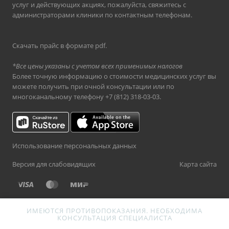
услуг и действующих акциях, пожалуйста, свяжитесь с
администраторами клиники по контактным телефонам.
Скачать прайс в формате pdf
.
*Все цены указаны с учетом всех применимых налогов
Более точную информацию о стоимости медицинских услуг вы
можете получить при очной консультации или по
многоканальному телефону
+7 (812) 318-03-03
.
Использование персональных данных
Версия для слабовидящих
Карта сайта
ИМЕЮТСЯ ПРОТИВОПОКАЗАНИЯ. НЕОБХОДИМА
КОНСУЛЬТАЦИЯ СПЕЦИАЛИСТА