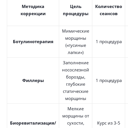
Методика
Цель
Количество
коррекции
процедуры
сеансов
Мимические
морщины
Ботулинотерапия
1 процедура
(«гусиные
лапки»)
Заполнение
носослезной
борозды,
Филлеры
1 процедура
глубокие
статические
морщины
Мелкие
морщины от
Биоревитализация/
сухости,
Курс из 3-5