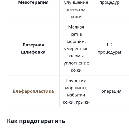
Мезотерапия
улучшение
процедур
качества
кожи
Мелкая
сетка
морщин,
Лазерная
1-2
умеренные
шлифовка
процедуры
заломы,
уплотнение
кожи
Глубокие
морщины,
Блефаропластика
1 операция
избытки
кожи, грыжи
Как предотвратить