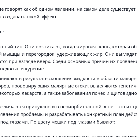
е говорят как об одном явлении, на самом деле существует
т создавать такой эффект.
т:
нный тип. Они возникают, когда жировая ткань, которая об
ой мышцы и перегородок, удерживающих жир. Они выглядят 
тся при взгляде вверх. Среди основных причин их появлен
недосып и курение.
зникают в результате скопления жидкости в области малярно
торов, провоцирующих малярные отеки, выделяются генети
некоторых лекарств, а также заболевания почек и щитовидн
зличаются припухлости в периорбитальной зоне – это их цв
оявления проблемы и разрабатывать конкретный план дейс
под глазами. По цвету мешки под глазами бывают:
физическое истощение и недостаток сна, также может свиде