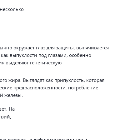
 несколько
ычно окружает глаз для защиты, выпячивается
как выпуклости под глазами, особенно
ия выделяют генетическую
го жира. Выглядят как припухлость, которая
ческие предрасположенности, потребление
ой железы.
ет. На
твий,
тельствовать о дефиците витаминов и