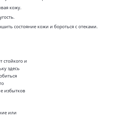
вая кожу.
гость.
шить состояние кожи и бороться с отеками.
т стойкого и
ьку здесь
обиться
то
ие избытков
ние или