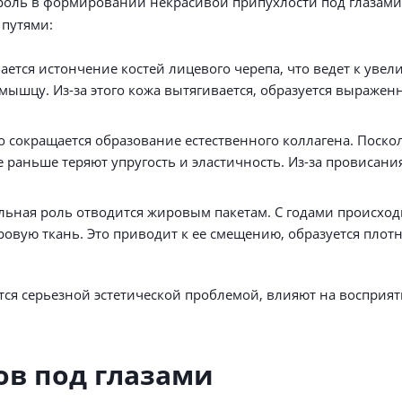
роль в формировании некрасивой припухлости под глазами
 путями:
ается истончение костей лицевого черепа, что ведет к ув
ышцу. Из-за этого кожа вытягивается, образуется выражен
 сокращается образование естественного коллагена. Посколь
е раньше теряют упругость и эластичность. Из-за провисани
льная роль отводится жировым пакетам. С годами происход
овую ткань. Это приводит к ее смещению, образуется плот
ся серьезной эстетической проблемой, влияют на восприят
в под глазами