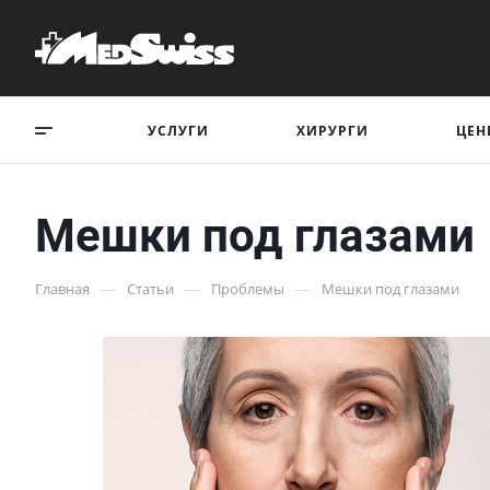
УСЛУГИ
ХИРУРГИ
ЦЕН
Мешки под глазами
—
—
—
Главная
Статьи
Проблемы
Мешки под глазами