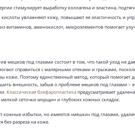
ргии стимулирует выработку коллагена и эластина, подтяги
кислоты увлажняют кожу, повышают ее эластичность и упру
из витаминов, аминокислот, микроэлементов помогает улуч
в мешков под глазами состоит в том, что такой уход не дае
омогают справиться с малярными отеками и грыжами, поскол
ры кожи. Поэтому единственный метод, который помогает д
шить внешность, забыв о проблеме мешков под глазами – э
ии.
Классическая блефаропластика
предусматривает удален
т мелкой сеточки морщин и глубоких кожных складок.
ют кожные избытки, но имеются «мешки» под глазами, удале
 без разреза на коже.