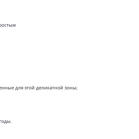
простым
енные для этой деликатной зоны;
годы.