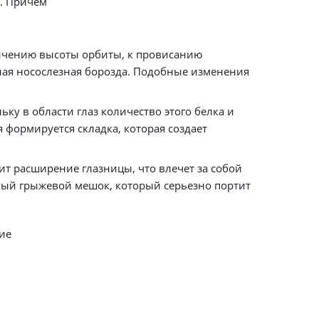
. Причем
еличению высоты орбиты, к провисанию
ная носослезная борозда. Подобные изменения
ку в области глаз количество этого белка и
я формируется складка, которая создает
ит расширение глазницы, что влечет за собой
ный грыжевой мешок, который серьезно портит
ие