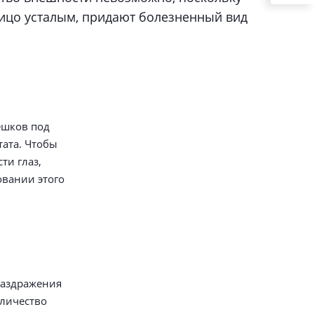
лицо усталым, придают болезненный вид
ешков под
тата. Чтобы
ти глаз,
овании этого
раздражения
оличество