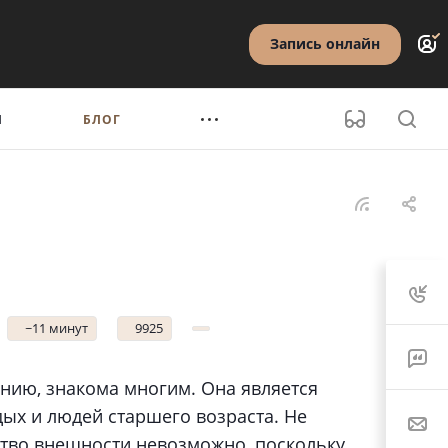
Запись онлайн
Ы
БЛОГ
~11 минут
9925
нию, знакома многим. Она является
ых и людей старшего возраста. Не
тво внешности невозможно, поскольку