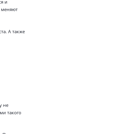
ся и
ы меняют
а. А также
у не
ми такого