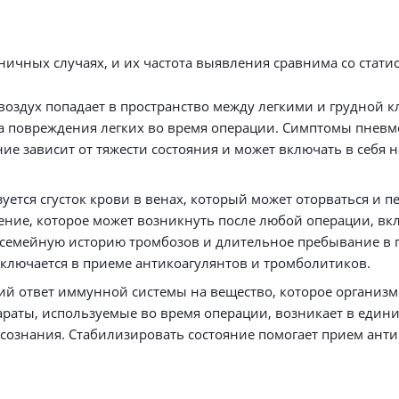
ничных случаях, и их частота выявления сравнима со стати
воздух попадает в пространство между легкими и грудной кл
-за повреждения легких во время операции. Симптомы пневм
е зависит от тяжести состояния и может включать в себя 
уется сгусток крови в венах, который может оторваться и п
ение, которое может возникнуть после любой операции, вк
семейную историю тромбозов и длительное пребывание в п
ключается в приеме антикоагулянтов и тромболитиков.
кий ответ иммунной системы на вещество, которое организм
араты, используемые во время операции, возникает в едини
 сознания. Стабилизировать состояние помогает прием ант