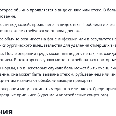
которое обычно проявляется в виде синяка или отека. В бол
рование.
сти под кожей, проявляется в виде отека. Проблема исчеза
очных желез требуется установка дренажа.
рое обычно возникает на фоне инфекции или в результате 
 хирургического вмешательства для удаления отмерших тк
. После операции грудь может выглядеть не так, как ожида
нием. В некоторых случаях может потребоваться повторная
м нормы, но в некоторых случаях боль может быть очень с
ание, она может быть вызвана отеком, рубцеванием или ин
ациентам назначают обезболивающие препараты.
 операции могут заживать медленно или плохо. Среди при
вредные привычки (курение и употребление спиртного).
ния