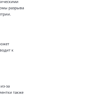
ргическими
томы разрыва
етрии.
может
водит к
из-за
иентки также