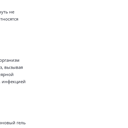
нуть не
относятся
 организм
з, вызывая
лярной
й, инфекцией
коновый гель