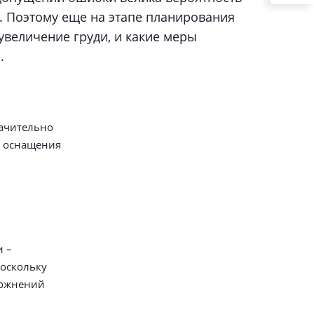
. Поэтому еще на этапе планирования
величение груди, и какие меры
.
начительно
м оснащения
и –
Поскольку
ложнений