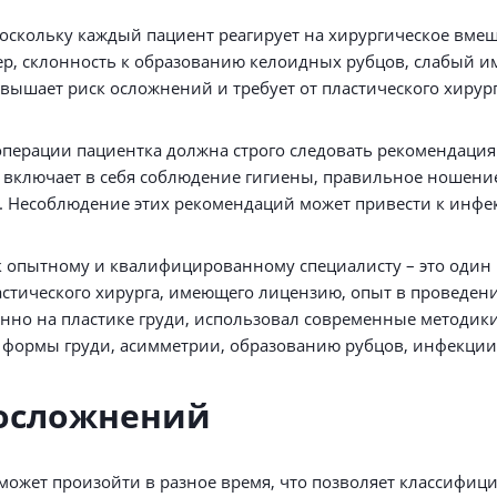
скольку каждый пациент реагирует на хирургическое вмеша
ер, склонность к образованию келоидных рубцов, слабый и
овышает риск осложнений и требует от пластического хирур
перации пациентка должна строго следовать рекомендация
 включает в себя соблюдение гигиены, правильное ношение
и. Несоблюдение этих рекомендаций может привести к инф
 опытному и квалифицированному специалисту – это один
астического хирурга, имеющего лицензию, опыт в проведен
енно на пластике груди, использовал современные методик
формы груди, асимметрии, образованию рубцов, инфекции
 осложнений
ожет произойти в разное время, что позволяет классифици