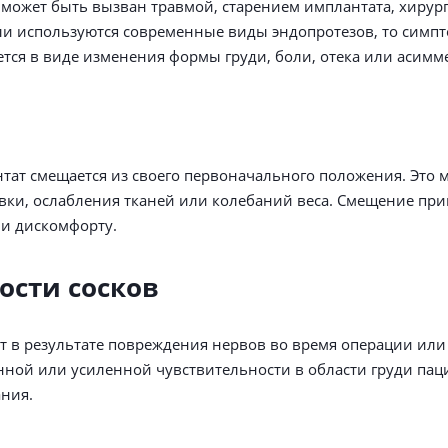
 может быть вызван травмой, старением имплантата, хиру
ли используются современные виды эндопротезов, то симп
ется в виде изменения формы груди, боли, отека или асимм
тат смещается из своего первоначального положения. Это 
вки, ослабления тканей или колебаний веса. Смещение при
и дискомфорту.
ости сосков
 в результате повреждения нервов во время операции или 
ной или усиленной чувствительности в области груди пац
ания.